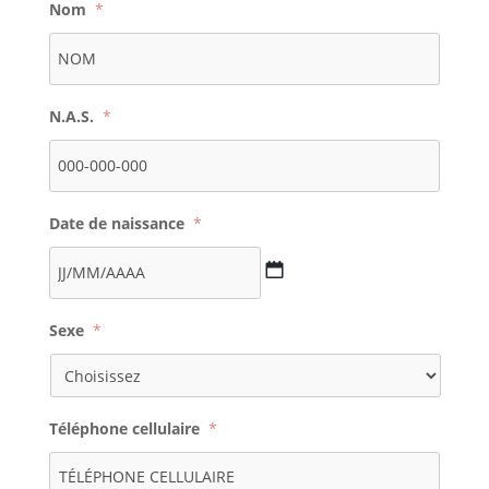
Nom
*
N.A.S.
*
Date de naissance
*
JJ
Sexe
*
slash
MM
slash
AAAA
Téléphone cellulaire
*