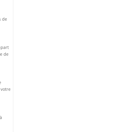
s de
upart
ce de
e
 votre
 à