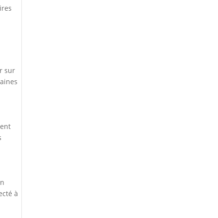
ires
r sur
taines
sent
s
en
ecté à