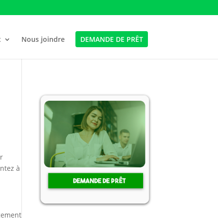
t
Nous joindre
DEMANDE DE PRÊT
r
entez à
rgement